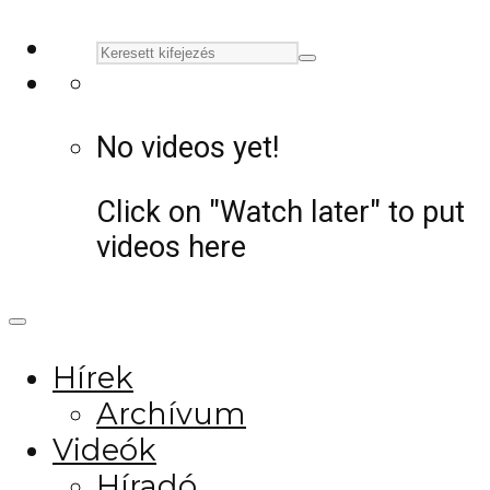
No videos yet!
Click on "Watch later" to put
videos here
Hírek
Archívum
Videók
Híradó