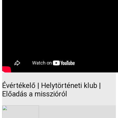
Évértékelő | Helytörténeti klub |
Előadás a misszióról