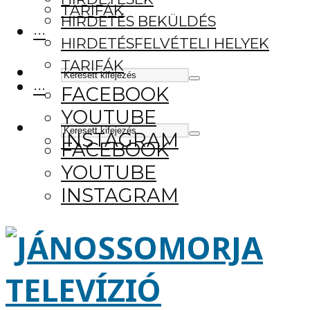
TARIFÁK
HIRDETÉS BEKÜLDÉS
···
HIRDETÉSFELVÉTELI HELYEK
TARIFÁK
···
FACEBOOK
YOUTUBE
INSTAGRAM
FACEBOOK
YOUTUBE
INSTAGRAM