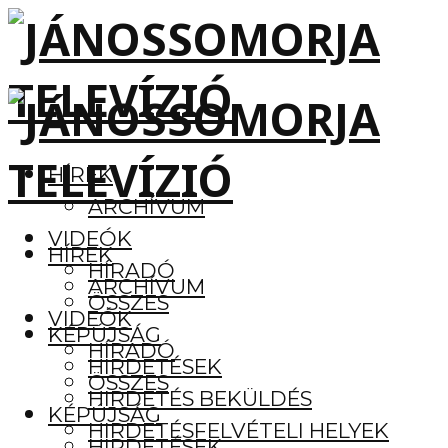
HÍREK
ARCHÍVUM
VIDEÓK
HÍREK
HÍRADÓ
ARCHÍVUM
ÖSSZES
VIDEÓK
KÉPÚJSÁG
HÍRADÓ
HIRDETÉSEK
ÖSSZES
HIRDETÉS BEKÜLDÉS
KÉPÚJSÁG
HIRDETÉSFELVÉTELI HELYEK
HIRDETÉSEK