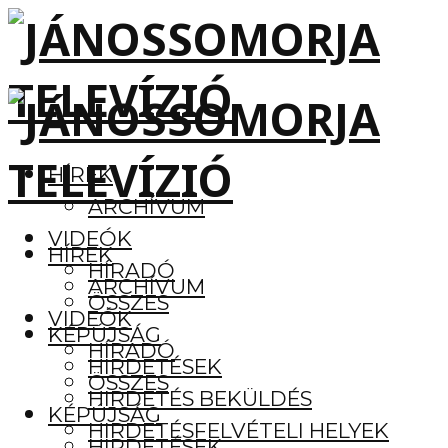
HÍREK
ARCHÍVUM
VIDEÓK
HÍREK
HÍRADÓ
ARCHÍVUM
ÖSSZES
VIDEÓK
KÉPÚJSÁG
HÍRADÓ
HIRDETÉSEK
ÖSSZES
HIRDETÉS BEKÜLDÉS
KÉPÚJSÁG
HIRDETÉSFELVÉTELI HELYEK
HIRDETÉSEK