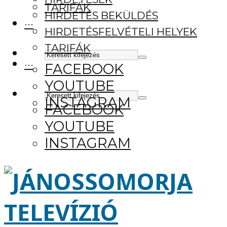
TARIFÁK
HIRDETÉS BEKÜLDÉS
···
HIRDETÉSFELVÉTELI HELYEK
TARIFÁK
···
FACEBOOK
YOUTUBE
INSTAGRAM
FACEBOOK
YOUTUBE
INSTAGRAM