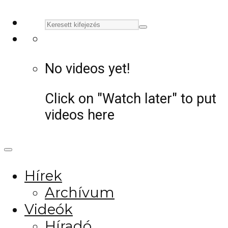
No videos yet!
Click on "Watch later" to put
videos here
Hírek
Archívum
Videók
Híradó