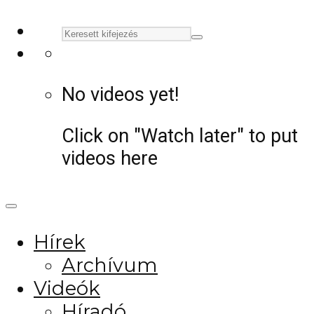
No videos yet!
Click on "Watch later" to put
videos here
Hírek
Archívum
Videók
Híradó