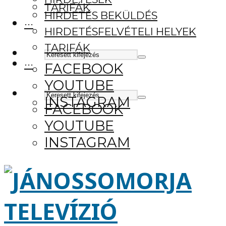
TARIFÁK
HIRDETÉS BEKÜLDÉS
···
HIRDETÉSFELVÉTELI HELYEK
TARIFÁK
···
FACEBOOK
YOUTUBE
INSTAGRAM
FACEBOOK
YOUTUBE
INSTAGRAM