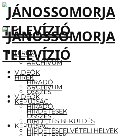
HÍREK
ARCHÍVUM
VIDEÓK
HÍREK
HÍRADÓ
ARCHÍVUM
ÖSSZES
VIDEÓK
KÉPÚJSÁG
HÍRADÓ
HIRDETÉSEK
ÖSSZES
HIRDETÉS BEKÜLDÉS
KÉPÚJSÁG
HIRDETÉSFELVÉTELI HELYEK
HIRDETÉSEK