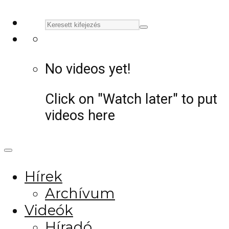
No videos yet!
Click on "Watch later" to put
videos here
Hírek
Archívum
Videók
Híradó