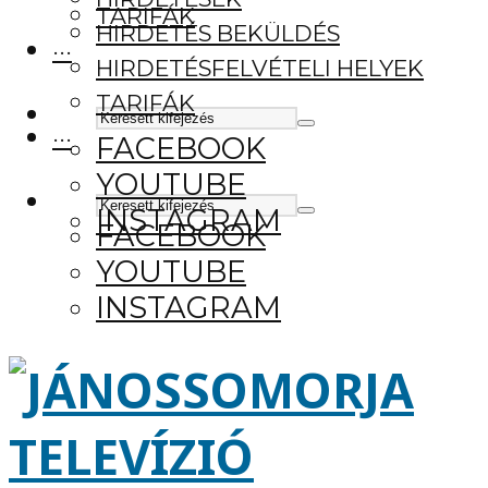
TARIFÁK
HIRDETÉS BEKÜLDÉS
···
HIRDETÉSFELVÉTELI HELYEK
TARIFÁK
···
FACEBOOK
YOUTUBE
INSTAGRAM
FACEBOOK
YOUTUBE
INSTAGRAM