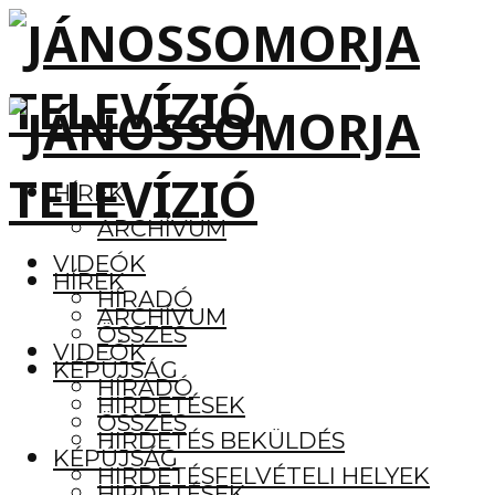
HÍREK
ARCHÍVUM
VIDEÓK
HÍREK
HÍRADÓ
ARCHÍVUM
ÖSSZES
VIDEÓK
KÉPÚJSÁG
HÍRADÓ
HIRDETÉSEK
ÖSSZES
HIRDETÉS BEKÜLDÉS
KÉPÚJSÁG
HIRDETÉSFELVÉTELI HELYEK
HIRDETÉSEK