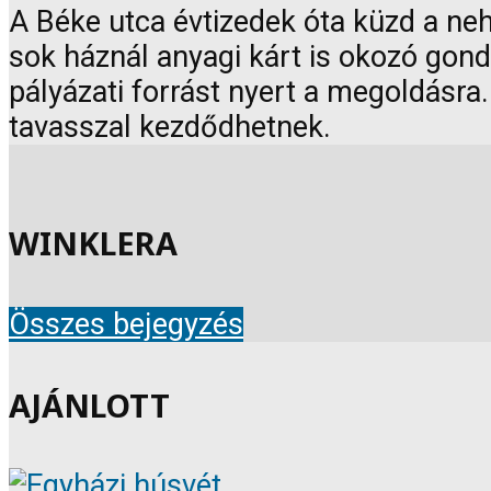
A Béke utca évtizedek óta küzd a neh
sok háznál anyagi kárt is okozó gond
pályázati forrást nyert a megoldásra
tavasszal kezdődhetnek.
WINKLERA
Összes bejegyzés
AJÁNLOTT