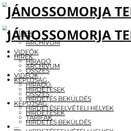
HÍREK
ARCHÍVUM
VIDEÓK
HÍREK
HÍRADÓ
ARCHÍVUM
ÖSSZES
VIDEÓK
KÉPÚJSÁG
HÍRADÓ
HIRDETÉSEK
ÖSSZES
HIRDETÉS BEKÜLDÉS
KÉPÚJSÁG
HIRDETÉSFELVÉTELI HELYEK
HIRDETÉSEK
TARIFÁK
HIRDETÉS BEKÜLDÉS
···