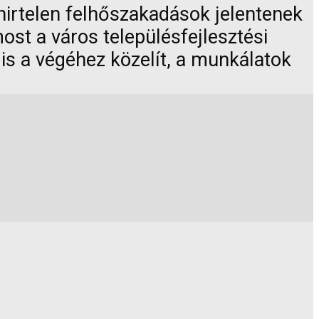
hirtelen felhőszakadások jelentenek
st a város településfejlesztési
 is a végéhez közelít, a munkálatok