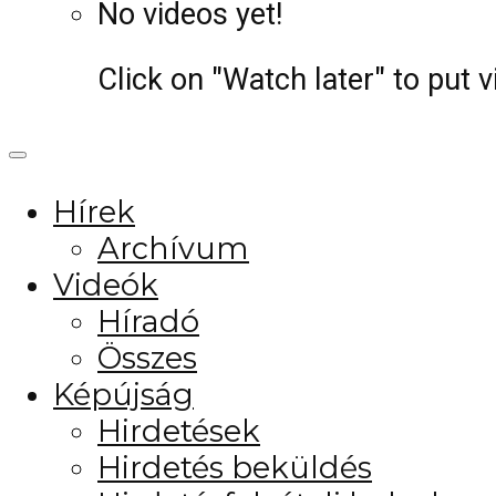
No videos yet!
Click on "Watch later" to put 
Hírek
Archívum
Videók
Híradó
Összes
Képújság
Hirdetések
Hirdetés beküldés