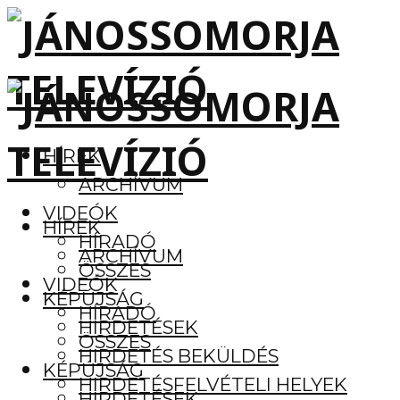
HÍREK
ARCHÍVUM
VIDEÓK
HÍREK
HÍRADÓ
ARCHÍVUM
ÖSSZES
VIDEÓK
KÉPÚJSÁG
HÍRADÓ
HIRDETÉSEK
ÖSSZES
HIRDETÉS BEKÜLDÉS
KÉPÚJSÁG
HIRDETÉSFELVÉTELI HELYEK
HIRDETÉSEK