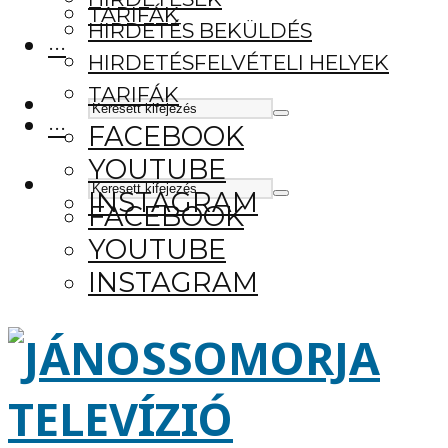
TARIFÁK
HIRDETÉS BEKÜLDÉS
···
HIRDETÉSFELVÉTELI HELYEK
TARIFÁK
···
FACEBOOK
YOUTUBE
INSTAGRAM
FACEBOOK
YOUTUBE
INSTAGRAM