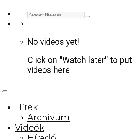
No videos yet!
Click on "Watch later" to put
videos here
Hírek
Archívum
Videók
Híradó