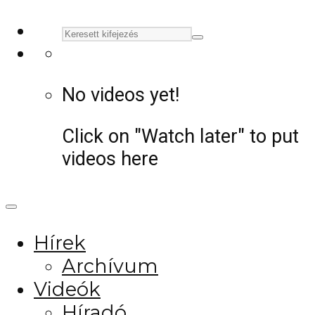
No videos yet!
Click on "Watch later" to put
videos here
Hírek
Archívum
Videók
Híradó