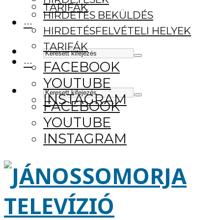
TARIFÁK
HIRDETÉS BEKÜLDÉS
···
HIRDETÉSFELVÉTELI HELYEK
TARIFÁK
···
FACEBOOK
YOUTUBE
INSTAGRAM
FACEBOOK
YOUTUBE
INSTAGRAM