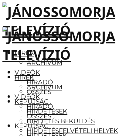
HÍREK
ARCHÍVUM
VIDEÓK
HÍREK
HÍRADÓ
ARCHÍVUM
ÖSSZES
VIDEÓK
KÉPÚJSÁG
HÍRADÓ
HIRDETÉSEK
ÖSSZES
HIRDETÉS BEKÜLDÉS
KÉPÚJSÁG
HIRDETÉSFELVÉTELI HELYEK
HIRDETÉSEK