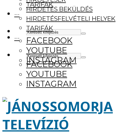
TARIFÁK
HIRDETÉS BEKÜLDÉS
···
HIRDETÉSFELVÉTELI HELYEK
TARIFÁK
···
FACEBOOK
YOUTUBE
INSTAGRAM
FACEBOOK
YOUTUBE
INSTAGRAM