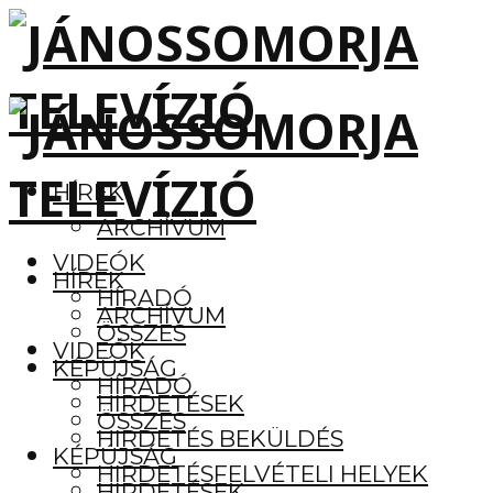
HÍREK
ARCHÍVUM
VIDEÓK
HÍREK
HÍRADÓ
ARCHÍVUM
ÖSSZES
VIDEÓK
KÉPÚJSÁG
HÍRADÓ
HIRDETÉSEK
ÖSSZES
HIRDETÉS BEKÜLDÉS
KÉPÚJSÁG
HIRDETÉSFELVÉTELI HELYEK
HIRDETÉSEK