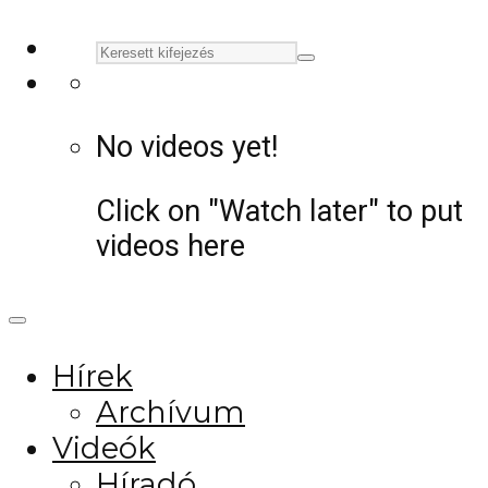
No videos yet!
Click on "Watch later" to put
videos here
Hírek
Archívum
Videók
Híradó