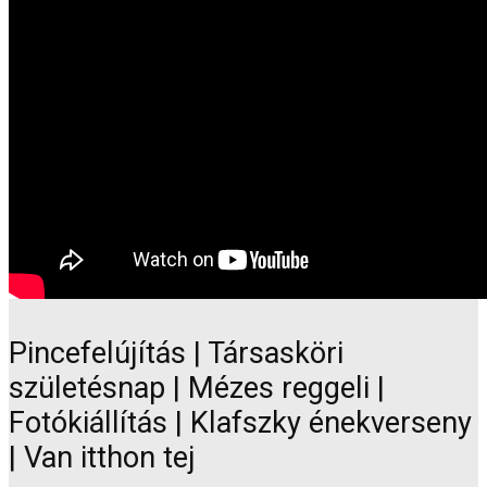
Pincefelújítás | Társasköri
születésnap | Mézes reggeli |
Fotókiállítás | Klafszky énekverseny
| Van itthon tej