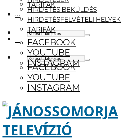
TARIFÁK
HIRDETÉS BEKÜLDÉS
···
HIRDETÉSFELVÉTELI HELYEK
TARIFÁK
···
FACEBOOK
YOUTUBE
INSTAGRAM
FACEBOOK
YOUTUBE
INSTAGRAM