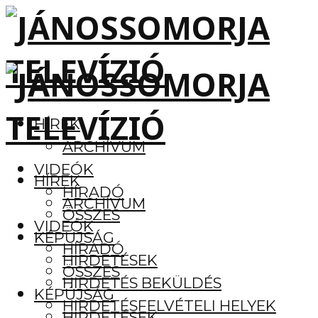
HÍREK
ARCHÍVUM
VIDEÓK
HÍREK
HÍRADÓ
ARCHÍVUM
ÖSSZES
VIDEÓK
KÉPÚJSÁG
HÍRADÓ
HIRDETÉSEK
ÖSSZES
HIRDETÉS BEKÜLDÉS
KÉPÚJSÁG
HIRDETÉSFELVÉTELI HELYEK
HIRDETÉSEK