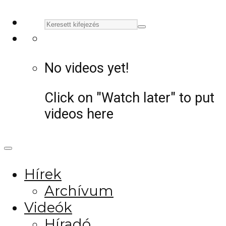
No videos yet!
Click on "Watch later" to put
videos here
Hírek
Archívum
Videók
Híradó