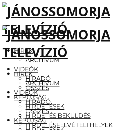
HÍREK
ARCHÍVUM
VIDEÓK
HÍREK
HÍRADÓ
ARCHÍVUM
ÖSSZES
VIDEÓK
KÉPÚJSÁG
HÍRADÓ
HIRDETÉSEK
ÖSSZES
HIRDETÉS BEKÜLDÉS
KÉPÚJSÁG
HIRDETÉSFELVÉTELI HELYEK
HIRDETÉSEK