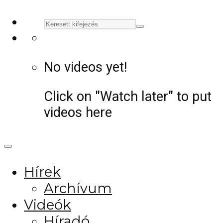
No videos yet!
Click on "Watch later" to put
videos here
Hírek
Archívum
Videók
Híradó