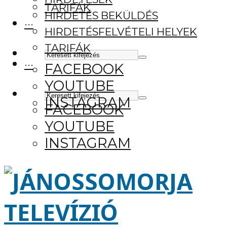
TARIFÁK
HIRDETÉS BEKÜLDÉS
···
HIRDETÉSFELVÉTELI HELYEK
TARIFÁK
···
FACEBOOK
YOUTUBE
INSTAGRAM
FACEBOOK
YOUTUBE
INSTAGRAM