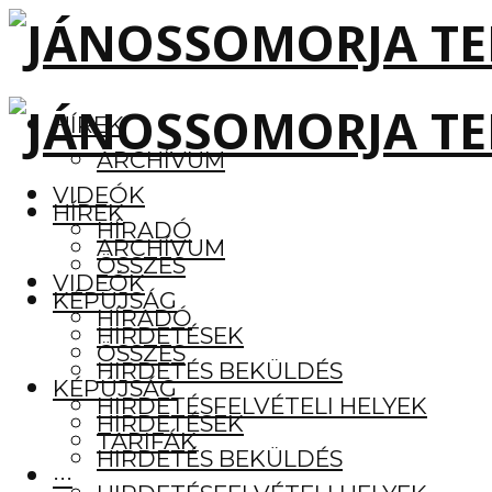
HÍREK
ARCHÍVUM
VIDEÓK
HÍREK
HÍRADÓ
ARCHÍVUM
ÖSSZES
VIDEÓK
KÉPÚJSÁG
HÍRADÓ
HIRDETÉSEK
ÖSSZES
HIRDETÉS BEKÜLDÉS
KÉPÚJSÁG
HIRDETÉSFELVÉTELI HELYEK
HIRDETÉSEK
TARIFÁK
HIRDETÉS BEKÜLDÉS
···