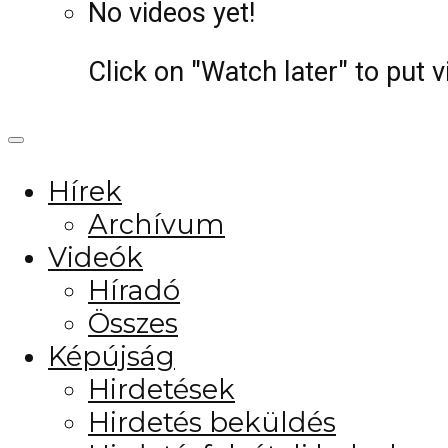
No videos yet!
Click on "Watch later" to put 
Hírek
Archívum
Videók
Híradó
Összes
Képújság
Hirdetések
Hirdetés beküldés