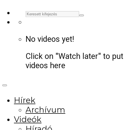
No videos yet!
Click on "Watch later" to put
videos here
Hírek
Archívum
Videók
Híradó