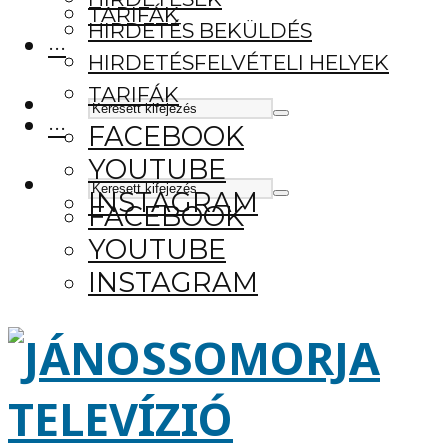
TARIFÁK
HIRDETÉS BEKÜLDÉS
···
HIRDETÉSFELVÉTELI HELYEK
TARIFÁK
···
FACEBOOK
YOUTUBE
INSTAGRAM
FACEBOOK
YOUTUBE
INSTAGRAM