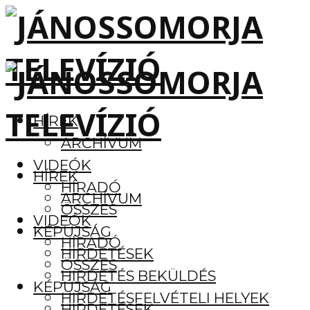
HÍREK
ARCHÍVUM
VIDEÓK
HÍREK
HÍRADÓ
ARCHÍVUM
ÖSSZES
VIDEÓK
KÉPÚJSÁG
HÍRADÓ
HIRDETÉSEK
ÖSSZES
HIRDETÉS BEKÜLDÉS
KÉPÚJSÁG
HIRDETÉSFELVÉTELI HELYEK
HIRDETÉSEK