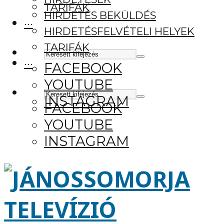
TARIFÁK
HIRDETÉS BEKÜLDÉS
···
HIRDETÉSFELVÉTELI HELYEK
TARIFÁK
···
FACEBOOK
YOUTUBE
INSTAGRAM
FACEBOOK
YOUTUBE
INSTAGRAM