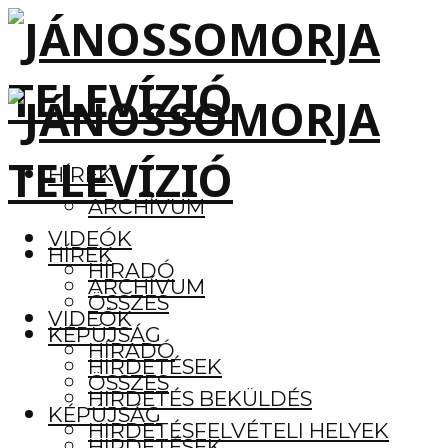
HÍREK
ARCHÍVUM
VIDEÓK
HÍREK
HÍRADÓ
ARCHÍVUM
ÖSSZES
VIDEÓK
KÉPÚJSÁG
HÍRADÓ
HIRDETÉSEK
ÖSSZES
HIRDETÉS BEKÜLDÉS
KÉPÚJSÁG
HIRDETÉSFELVÉTELI HELYEK
HIRDETÉSEK