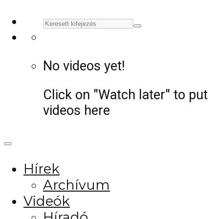
No videos yet!
Click on "Watch later" to put
videos here
Hírek
Archívum
Videók
Híradó