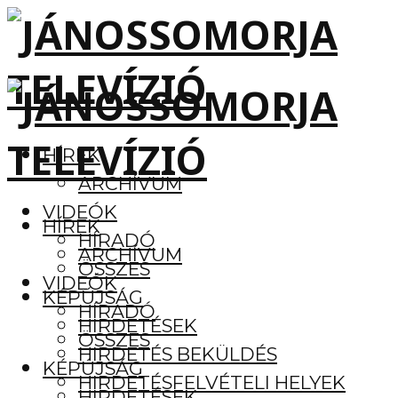
HÍREK
ARCHÍVUM
VIDEÓK
HÍREK
HÍRADÓ
ARCHÍVUM
ÖSSZES
VIDEÓK
KÉPÚJSÁG
HÍRADÓ
HIRDETÉSEK
ÖSSZES
HIRDETÉS BEKÜLDÉS
KÉPÚJSÁG
HIRDETÉSFELVÉTELI HELYEK
HIRDETÉSEK