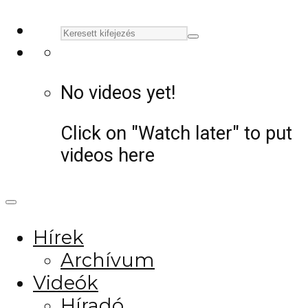
No videos yet!
Click on "Watch later" to put
videos here
Hírek
Archívum
Videók
Híradó