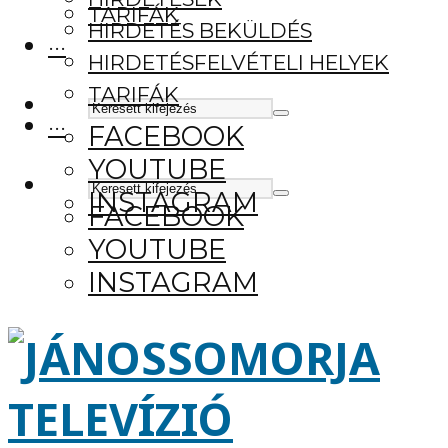
TARIFÁK
HIRDETÉS BEKÜLDÉS
···
HIRDETÉSFELVÉTELI HELYEK
TARIFÁK
···
FACEBOOK
YOUTUBE
INSTAGRAM
FACEBOOK
YOUTUBE
INSTAGRAM