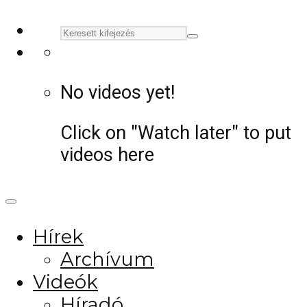
No videos yet!
Click on "Watch later" to put
videos here
Hírek
Archívum
Videók
Híradó