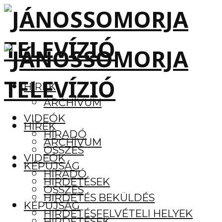
HÍREK
ARCHÍVUM
VIDEÓK
HÍREK
HÍRADÓ
ARCHÍVUM
ÖSSZES
VIDEÓK
KÉPÚJSÁG
HÍRADÓ
HIRDETÉSEK
ÖSSZES
HIRDETÉS BEKÜLDÉS
KÉPÚJSÁG
HIRDETÉSFELVÉTELI HELYEK
HIRDETÉSEK