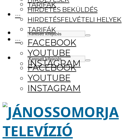
TARIFÁK
HIRDETÉS BEKÜLDÉS
···
HIRDETÉSFELVÉTELI HELYEK
TARIFÁK
···
FACEBOOK
YOUTUBE
INSTAGRAM
FACEBOOK
YOUTUBE
INSTAGRAM