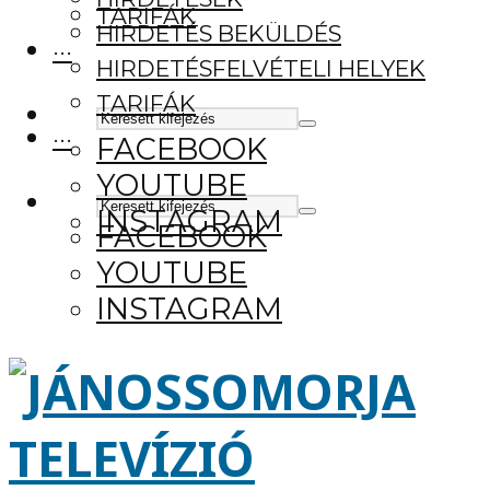
TARIFÁK
HIRDETÉS BEKÜLDÉS
···
HIRDETÉSFELVÉTELI HELYEK
TARIFÁK
···
FACEBOOK
YOUTUBE
INSTAGRAM
FACEBOOK
YOUTUBE
INSTAGRAM