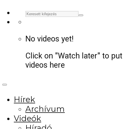
No videos yet!
Click on "Watch later" to put
videos here
Hírek
Archívum
Videók
Híradó