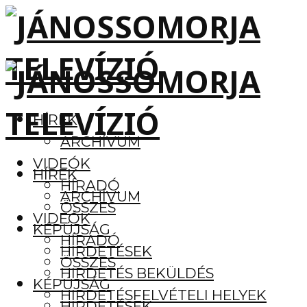
HÍREK
ARCHÍVUM
VIDEÓK
HÍREK
HÍRADÓ
ARCHÍVUM
ÖSSZES
VIDEÓK
KÉPÚJSÁG
HÍRADÓ
HIRDETÉSEK
ÖSSZES
HIRDETÉS BEKÜLDÉS
KÉPÚJSÁG
HIRDETÉSFELVÉTELI HELYEK
HIRDETÉSEK