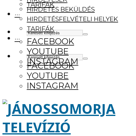
TARIFÁK
HIRDETÉS BEKÜLDÉS
···
HIRDETÉSFELVÉTELI HELYEK
TARIFÁK
···
FACEBOOK
YOUTUBE
INSTAGRAM
FACEBOOK
YOUTUBE
INSTAGRAM