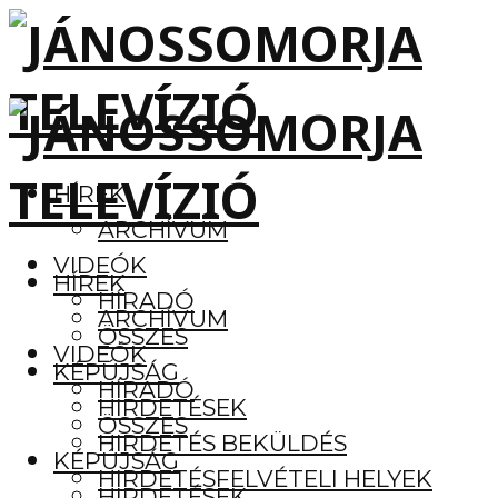
HÍREK
ARCHÍVUM
VIDEÓK
HÍREK
HÍRADÓ
ARCHÍVUM
ÖSSZES
VIDEÓK
KÉPÚJSÁG
HÍRADÓ
HIRDETÉSEK
ÖSSZES
HIRDETÉS BEKÜLDÉS
KÉPÚJSÁG
HIRDETÉSFELVÉTELI HELYEK
HIRDETÉSEK