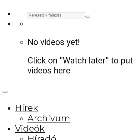
No videos yet!
Click on "Watch later" to put
videos here
Hírek
Archívum
Videók
Híradó