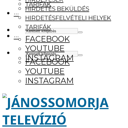
TARIFÁK
HIRDETÉS BEKÜLDÉS
···
HIRDETÉSFELVÉTELI HELYEK
TARIFÁK
···
FACEBOOK
YOUTUBE
INSTAGRAM
FACEBOOK
YOUTUBE
INSTAGRAM