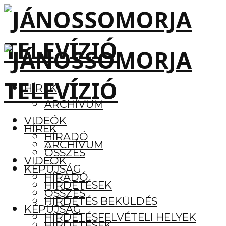
HÍREK
ARCHÍVUM
VIDEÓK
HÍREK
HÍRADÓ
ARCHÍVUM
ÖSSZES
VIDEÓK
KÉPÚJSÁG
HÍRADÓ
HIRDETÉSEK
ÖSSZES
HIRDETÉS BEKÜLDÉS
KÉPÚJSÁG
HIRDETÉSFELVÉTELI HELYEK
HIRDETÉSEK