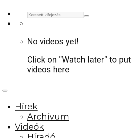
No videos yet!
Click on "Watch later" to put
videos here
Hírek
Archívum
Videók
Híradó