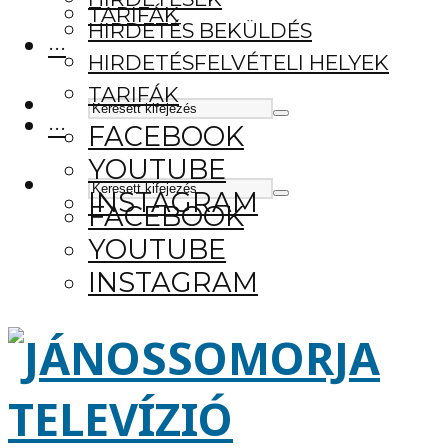
TARIFÁK
HIRDETÉS BEKÜLDÉS
···
HIRDETÉSFELVÉTELI HELYEK
TARIFÁK
···
FACEBOOK
YOUTUBE
INSTAGRAM
FACEBOOK
YOUTUBE
INSTAGRAM