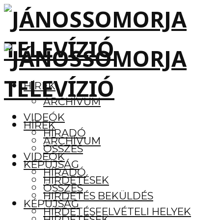
HÍREK
ARCHÍVUM
VIDEÓK
HÍREK
HÍRADÓ
ARCHÍVUM
ÖSSZES
VIDEÓK
KÉPÚJSÁG
HÍRADÓ
HIRDETÉSEK
ÖSSZES
HIRDETÉS BEKÜLDÉS
KÉPÚJSÁG
HIRDETÉSFELVÉTELI HELYEK
HIRDETÉSEK