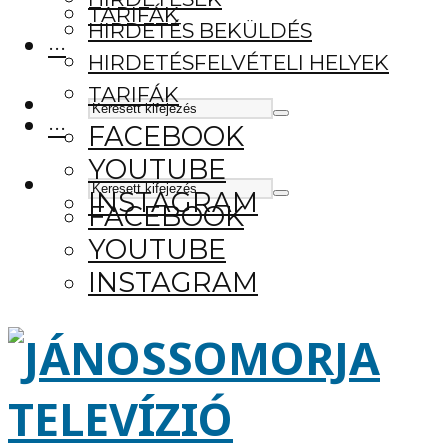
TARIFÁK
HIRDETÉS BEKÜLDÉS
···
HIRDETÉSFELVÉTELI HELYEK
TARIFÁK
···
FACEBOOK
YOUTUBE
INSTAGRAM
FACEBOOK
YOUTUBE
INSTAGRAM