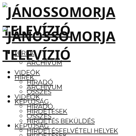
HÍREK
ARCHÍVUM
VIDEÓK
HÍREK
HÍRADÓ
ARCHÍVUM
ÖSSZES
VIDEÓK
KÉPÚJSÁG
HÍRADÓ
HIRDETÉSEK
ÖSSZES
HIRDETÉS BEKÜLDÉS
KÉPÚJSÁG
HIRDETÉSFELVÉTELI HELYEK
HIRDETÉSEK