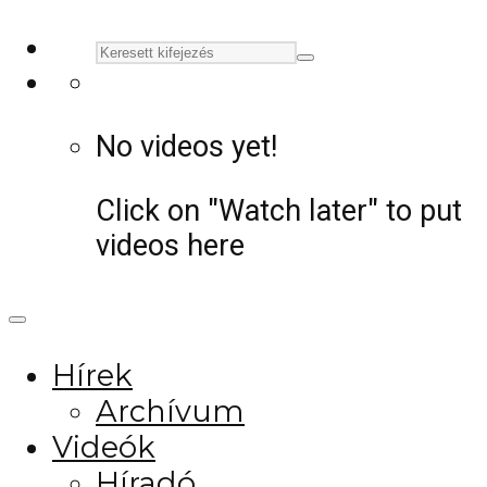
No videos yet!
Click on "Watch later" to put
videos here
Hírek
Archívum
Videók
Híradó