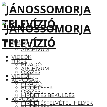
HÍREK
ARCHÍVUM
VIDEÓK
HÍREK
HÍRADÓ
ARCHÍVUM
ÖSSZES
VIDEÓK
KÉPÚJSÁG
HÍRADÓ
HIRDETÉSEK
ÖSSZES
HIRDETÉS BEKÜLDÉS
KÉPÚJSÁG
HIRDETÉSFELVÉTELI HELYEK
HIRDETÉSEK