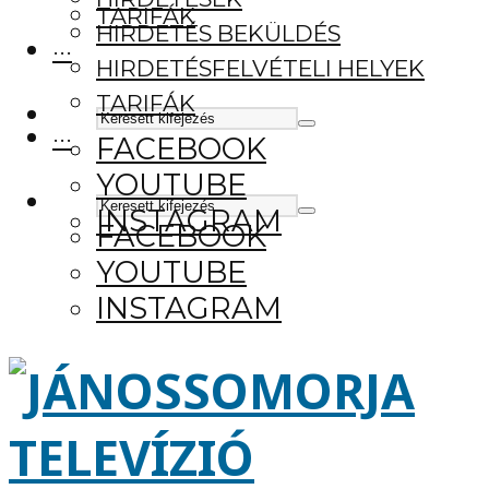
TARIFÁK
HIRDETÉS BEKÜLDÉS
···
HIRDETÉSFELVÉTELI HELYEK
TARIFÁK
···
FACEBOOK
YOUTUBE
INSTAGRAM
FACEBOOK
YOUTUBE
INSTAGRAM