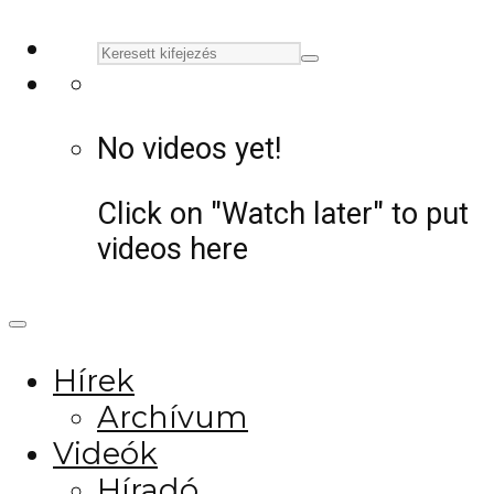
No videos yet!
Click on "Watch later" to put
videos here
Hírek
Archívum
Videók
Híradó