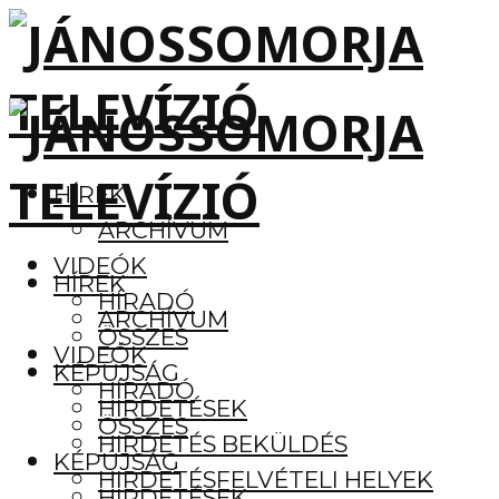
HÍREK
ARCHÍVUM
VIDEÓK
HÍREK
HÍRADÓ
ARCHÍVUM
ÖSSZES
VIDEÓK
KÉPÚJSÁG
HÍRADÓ
HIRDETÉSEK
ÖSSZES
HIRDETÉS BEKÜLDÉS
KÉPÚJSÁG
HIRDETÉSFELVÉTELI HELYEK
HIRDETÉSEK