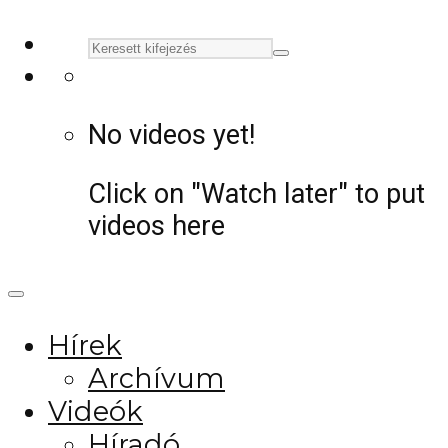
No videos yet!
Click on "Watch later" to put
videos here
Hírek
Archívum
Videók
Híradó