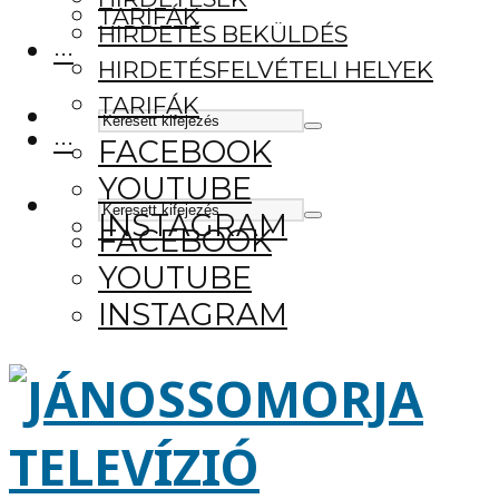
TARIFÁK
HIRDETÉS BEKÜLDÉS
···
HIRDETÉSFELVÉTELI HELYEK
TARIFÁK
···
FACEBOOK
YOUTUBE
INSTAGRAM
FACEBOOK
YOUTUBE
INSTAGRAM