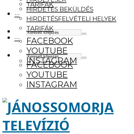
TARIFÁK
HIRDETÉS BEKÜLDÉS
···
HIRDETÉSFELVÉTELI HELYEK
TARIFÁK
···
FACEBOOK
YOUTUBE
INSTAGRAM
FACEBOOK
YOUTUBE
INSTAGRAM