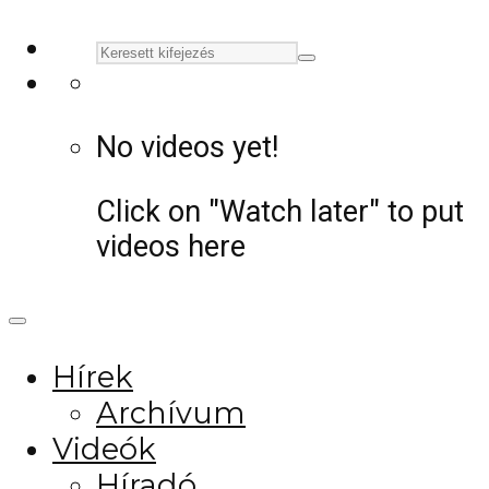
No videos yet!
Click on "Watch later" to put
videos here
Hírek
Archívum
Videók
Híradó