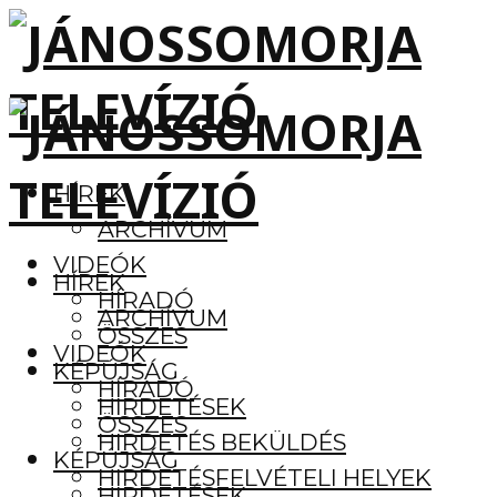
HÍREK
ARCHÍVUM
VIDEÓK
HÍREK
HÍRADÓ
ARCHÍVUM
ÖSSZES
VIDEÓK
KÉPÚJSÁG
HÍRADÓ
HIRDETÉSEK
ÖSSZES
HIRDETÉS BEKÜLDÉS
KÉPÚJSÁG
HIRDETÉSFELVÉTELI HELYEK
HIRDETÉSEK