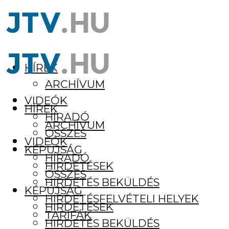
HÍREK
ARCHÍVUM
VIDEÓK
HÍREK
HÍRADÓ
ARCHÍVUM
ÖSSZES
VIDEÓK
KÉPÚJSÁG
HÍRADÓ
HIRDETÉSEK
ÖSSZES
HIRDETÉS BEKÜLDÉS
KÉPÚJSÁG
HIRDETÉSFELVÉTELI HELYEK
HIRDETÉSEK
TARIFÁK
HIRDETÉS BEKÜLDÉS