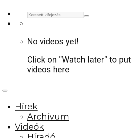
No videos yet!
Click on "Watch later" to put
videos here
Hírek
Archívum
Videók
Híradó