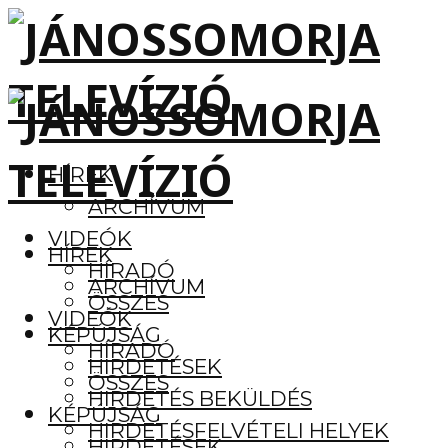
HÍREK
ARCHÍVUM
VIDEÓK
HÍREK
HÍRADÓ
ARCHÍVUM
ÖSSZES
VIDEÓK
KÉPÚJSÁG
HÍRADÓ
HIRDETÉSEK
ÖSSZES
HIRDETÉS BEKÜLDÉS
KÉPÚJSÁG
HIRDETÉSFELVÉTELI HELYEK
HIRDETÉSEK