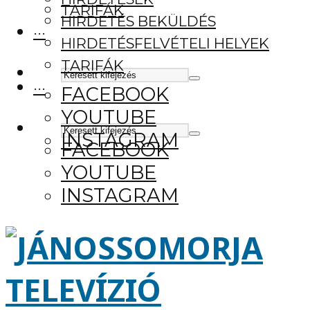
TARIFÁK
HIRDETÉS BEKÜLDÉS
···
HIRDETÉSFELVÉTELI HELYEK
TARIFÁK
···
FACEBOOK
YOUTUBE
INSTAGRAM
FACEBOOK
YOUTUBE
INSTAGRAM