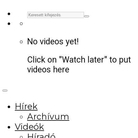
No videos yet!
Click on "Watch later" to put
videos here
Hírek
Archívum
Videók
Híradó