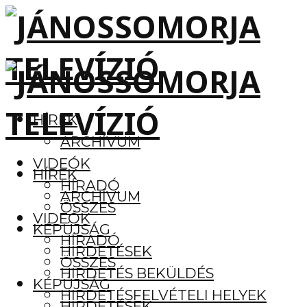
HÍREK
ARCHÍVUM
VIDEÓK
HÍREK
HÍRADÓ
ARCHÍVUM
ÖSSZES
VIDEÓK
KÉPÚJSÁG
HÍRADÓ
HIRDETÉSEK
ÖSSZES
HIRDETÉS BEKÜLDÉS
KÉPÚJSÁG
HIRDETÉSFELVÉTELI HELYEK
HIRDETÉSEK