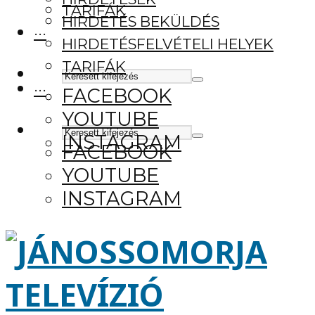
TARIFÁK
HIRDETÉS BEKÜLDÉS
···
HIRDETÉSFELVÉTELI HELYEK
TARIFÁK
···
FACEBOOK
YOUTUBE
INSTAGRAM
FACEBOOK
YOUTUBE
INSTAGRAM