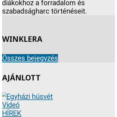
diákokhoz a forradalom és
szabadságharc történéseit.
WINKLERA
Összes bejegyzés
AJÁNLOTT
Videó
HÍREK