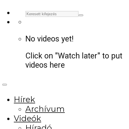
No videos yet!
Click on "Watch later" to put
videos here
Hírek
Archívum
Videók
Híradó