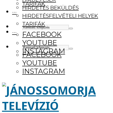
TARIFÁK
HIRDETÉS BEKÜLDÉS
···
HIRDETÉSFELVÉTELI HELYEK
TARIFÁK
···
FACEBOOK
YOUTUBE
INSTAGRAM
FACEBOOK
YOUTUBE
INSTAGRAM