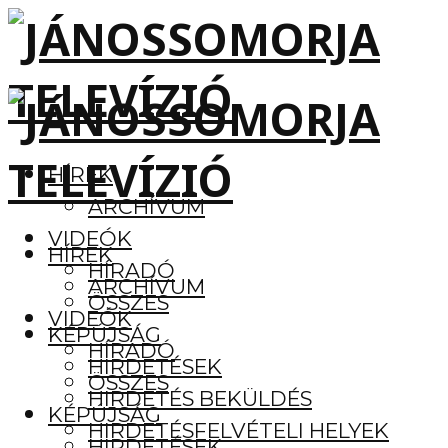
HÍREK
ARCHÍVUM
VIDEÓK
HÍREK
HÍRADÓ
ARCHÍVUM
ÖSSZES
VIDEÓK
KÉPÚJSÁG
HÍRADÓ
HIRDETÉSEK
ÖSSZES
HIRDETÉS BEKÜLDÉS
KÉPÚJSÁG
HIRDETÉSFELVÉTELI HELYEK
HIRDETÉSEK