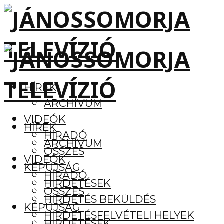
HÍREK
ARCHÍVUM
VIDEÓK
HÍREK
HÍRADÓ
ARCHÍVUM
ÖSSZES
VIDEÓK
KÉPÚJSÁG
HÍRADÓ
HIRDETÉSEK
ÖSSZES
HIRDETÉS BEKÜLDÉS
KÉPÚJSÁG
HIRDETÉSFELVÉTELI HELYEK
HIRDETÉSEK