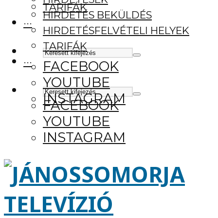
TARIFÁK
HIRDETÉS BEKÜLDÉS
···
HIRDETÉSFELVÉTELI HELYEK
TARIFÁK
···
FACEBOOK
YOUTUBE
INSTAGRAM
FACEBOOK
YOUTUBE
INSTAGRAM