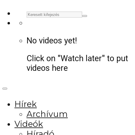
No videos yet!
Click on "Watch later" to put
videos here
Hírek
Archívum
Videók
Híradó