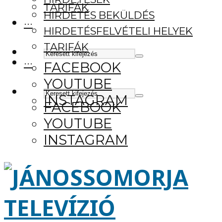
TARIFÁK
HIRDETÉS BEKÜLDÉS
···
HIRDETÉSFELVÉTELI HELYEK
TARIFÁK
···
FACEBOOK
YOUTUBE
INSTAGRAM
FACEBOOK
YOUTUBE
INSTAGRAM