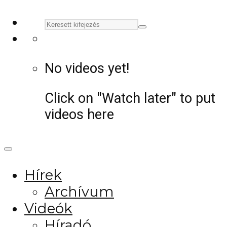
No videos yet!
Click on "Watch later" to put
videos here
Hírek
Archívum
Videók
Híradó