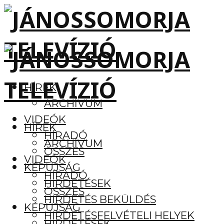
HÍREK
ARCHÍVUM
VIDEÓK
HÍREK
HÍRADÓ
ARCHÍVUM
ÖSSZES
VIDEÓK
KÉPÚJSÁG
HÍRADÓ
HIRDETÉSEK
ÖSSZES
HIRDETÉS BEKÜLDÉS
KÉPÚJSÁG
HIRDETÉSFELVÉTELI HELYEK
HIRDETÉSEK