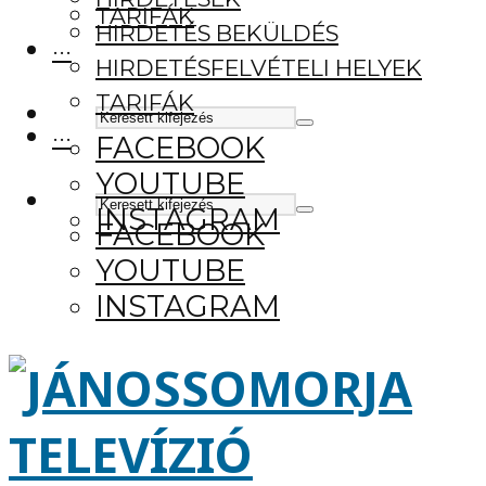
TARIFÁK
HIRDETÉS BEKÜLDÉS
···
HIRDETÉSFELVÉTELI HELYEK
TARIFÁK
···
FACEBOOK
YOUTUBE
INSTAGRAM
FACEBOOK
YOUTUBE
INSTAGRAM