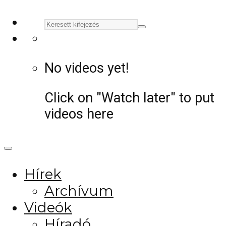
No videos yet!
Click on "Watch later" to put
videos here
Hírek
Archívum
Videók
Híradó