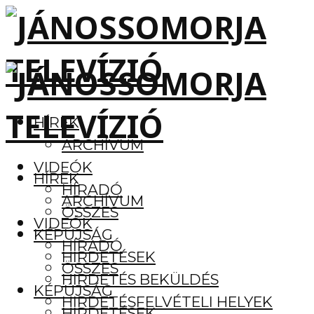
HÍREK
ARCHÍVUM
VIDEÓK
HÍREK
HÍRADÓ
ARCHÍVUM
ÖSSZES
VIDEÓK
KÉPÚJSÁG
HÍRADÓ
HIRDETÉSEK
ÖSSZES
HIRDETÉS BEKÜLDÉS
KÉPÚJSÁG
HIRDETÉSFELVÉTELI HELYEK
HIRDETÉSEK