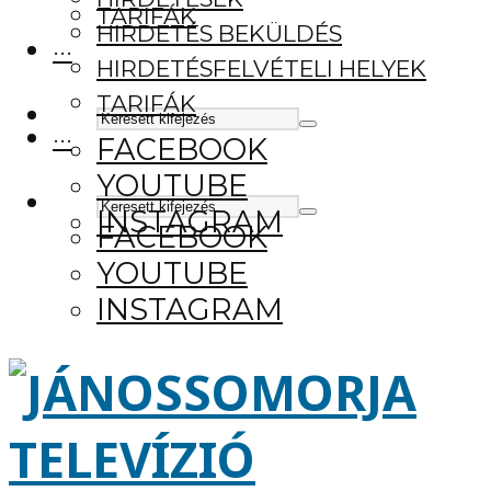
TARIFÁK
HIRDETÉS BEKÜLDÉS
···
HIRDETÉSFELVÉTELI HELYEK
TARIFÁK
···
FACEBOOK
YOUTUBE
INSTAGRAM
FACEBOOK
YOUTUBE
INSTAGRAM