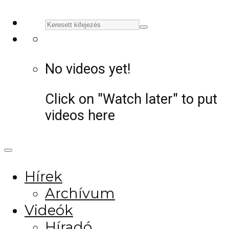
No videos yet!
Click on "Watch later" to put
videos here
Hírek
Archívum
Videók
Híradó