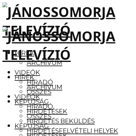
HÍREK
ARCHÍVUM
VIDEÓK
HÍREK
HÍRADÓ
ARCHÍVUM
ÖSSZES
VIDEÓK
KÉPÚJSÁG
HÍRADÓ
HIRDETÉSEK
ÖSSZES
HIRDETÉS BEKÜLDÉS
KÉPÚJSÁG
HIRDETÉSFELVÉTELI HELYEK
HIRDETÉSEK