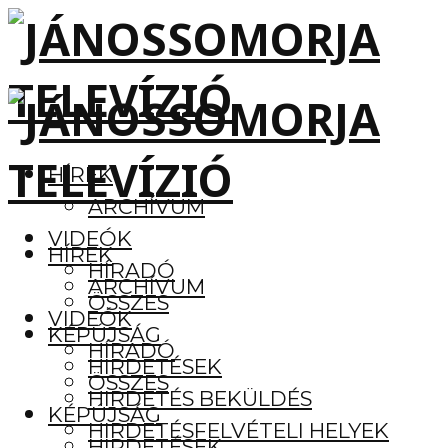
HÍREK
ARCHÍVUM
VIDEÓK
HÍREK
HÍRADÓ
ARCHÍVUM
ÖSSZES
VIDEÓK
KÉPÚJSÁG
HÍRADÓ
HIRDETÉSEK
ÖSSZES
HIRDETÉS BEKÜLDÉS
KÉPÚJSÁG
HIRDETÉSFELVÉTELI HELYEK
HIRDETÉSEK