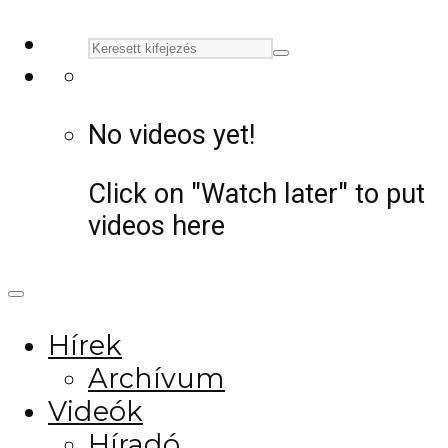
No videos yet!
Click on "Watch later" to put
videos here
Hírek
Archívum
Videók
Híradó