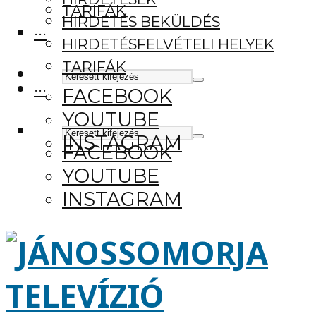
TARIFÁK
HIRDETÉS BEKÜLDÉS
···
HIRDETÉSFELVÉTELI HELYEK
TARIFÁK
···
FACEBOOK
YOUTUBE
INSTAGRAM
FACEBOOK
YOUTUBE
INSTAGRAM