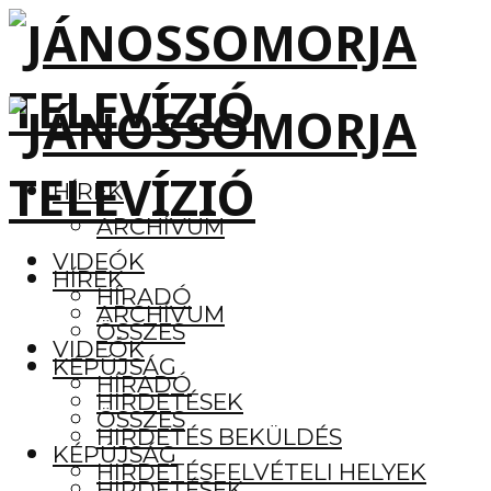
HÍREK
ARCHÍVUM
VIDEÓK
HÍREK
HÍRADÓ
ARCHÍVUM
ÖSSZES
VIDEÓK
KÉPÚJSÁG
HÍRADÓ
HIRDETÉSEK
ÖSSZES
HIRDETÉS BEKÜLDÉS
KÉPÚJSÁG
HIRDETÉSFELVÉTELI HELYEK
HIRDETÉSEK