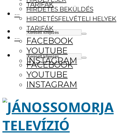
TARIFÁK
HIRDETÉS BEKÜLDÉS
···
HIRDETÉSFELVÉTELI HELYEK
TARIFÁK
···
FACEBOOK
YOUTUBE
INSTAGRAM
FACEBOOK
YOUTUBE
INSTAGRAM