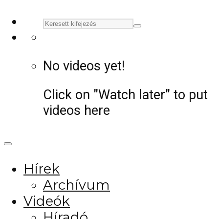
No videos yet!
Click on "Watch later" to put
videos here
Hírek
Archívum
Videók
Híradó