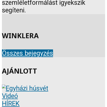
szemléletformálást igyekszik
segíteni.
WINKLERA
Összes bejegyzés
AJÁNLOTT
Videó
HÍREK