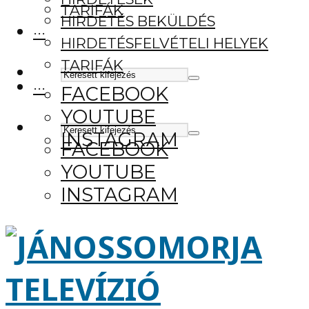
TARIFÁK
HIRDETÉS BEKÜLDÉS
···
HIRDETÉSFELVÉTELI HELYEK
TARIFÁK
···
FACEBOOK
YOUTUBE
INSTAGRAM
FACEBOOK
YOUTUBE
INSTAGRAM