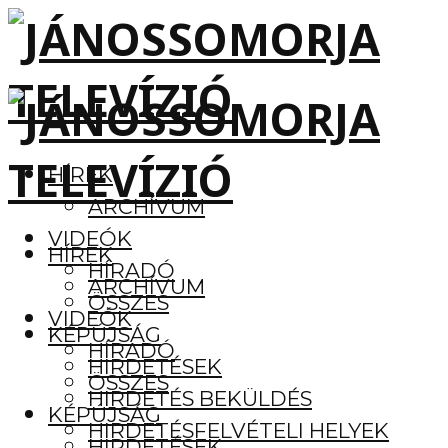
HÍREK
ARCHÍVUM
VIDEÓK
HÍREK
HÍRADÓ
ARCHÍVUM
ÖSSZES
VIDEÓK
KÉPÚJSÁG
HÍRADÓ
HIRDETÉSEK
ÖSSZES
HIRDETÉS BEKÜLDÉS
KÉPÚJSÁG
HIRDETÉSFELVÉTELI HELYEK
HIRDETÉSEK