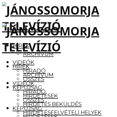
HÍREK
ARCHÍVUM
VIDEÓK
HÍREK
HÍRADÓ
ARCHÍVUM
ÖSSZES
VIDEÓK
KÉPÚJSÁG
HÍRADÓ
HIRDETÉSEK
ÖSSZES
HIRDETÉS BEKÜLDÉS
KÉPÚJSÁG
HIRDETÉSFELVÉTELI HELYEK
HIRDETÉSEK