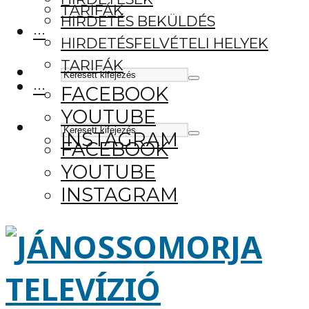
TARIFÁK
HIRDETÉS BEKÜLDÉS
···
HIRDETÉSFELVÉTELI HELYEK
TARIFÁK
···
FACEBOOK
YOUTUBE
INSTAGRAM
FACEBOOK
YOUTUBE
INSTAGRAM