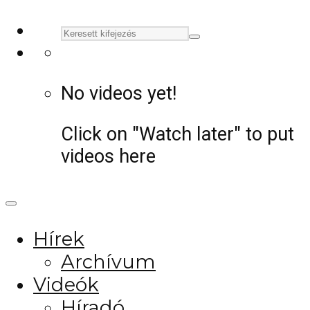
No videos yet!
Click on "Watch later" to put
videos here
Hírek
Archívum
Videók
Híradó