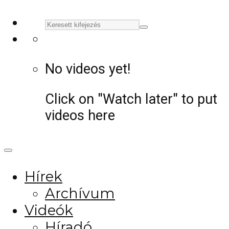
No videos yet!
Click on "Watch later" to put
videos here
Hírek
Archívum
Videók
Híradó