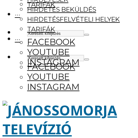
TARIFÁK
HIRDETÉS BEKÜLDÉS
···
HIRDETÉSFELVÉTELI HELYEK
TARIFÁK
···
FACEBOOK
YOUTUBE
INSTAGRAM
FACEBOOK
YOUTUBE
INSTAGRAM