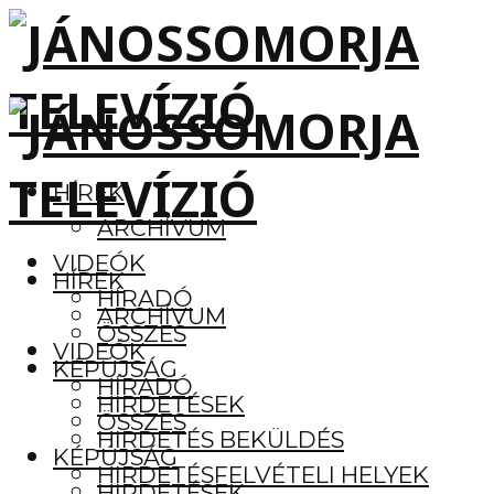
HÍREK
ARCHÍVUM
VIDEÓK
HÍREK
HÍRADÓ
ARCHÍVUM
ÖSSZES
VIDEÓK
KÉPÚJSÁG
HÍRADÓ
HIRDETÉSEK
ÖSSZES
HIRDETÉS BEKÜLDÉS
KÉPÚJSÁG
HIRDETÉSFELVÉTELI HELYEK
HIRDETÉSEK