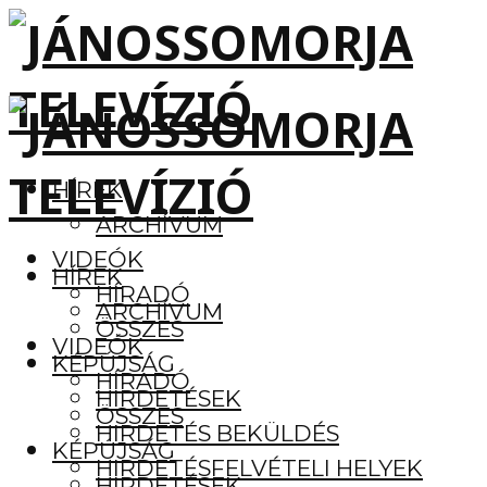
HÍREK
ARCHÍVUM
VIDEÓK
HÍREK
HÍRADÓ
ARCHÍVUM
ÖSSZES
VIDEÓK
KÉPÚJSÁG
HÍRADÓ
HIRDETÉSEK
ÖSSZES
HIRDETÉS BEKÜLDÉS
KÉPÚJSÁG
HIRDETÉSFELVÉTELI HELYEK
HIRDETÉSEK