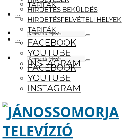
TARIFÁK
HIRDETÉS BEKÜLDÉS
···
HIRDETÉSFELVÉTELI HELYEK
TARIFÁK
···
FACEBOOK
YOUTUBE
INSTAGRAM
FACEBOOK
YOUTUBE
INSTAGRAM