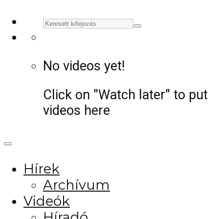
No videos yet!
Click on "Watch later" to put
videos here
Hírek
Archívum
Videók
Híradó