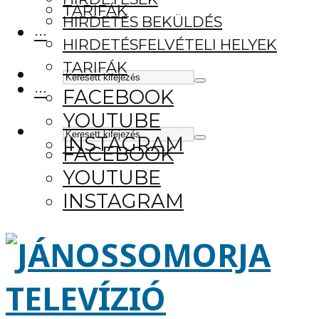
TARIFÁK
HIRDETÉS BEKÜLDÉS
···
HIRDETÉSFELVÉTELI HELYEK
TARIFÁK
···
FACEBOOK
YOUTUBE
INSTAGRAM
FACEBOOK
YOUTUBE
INSTAGRAM