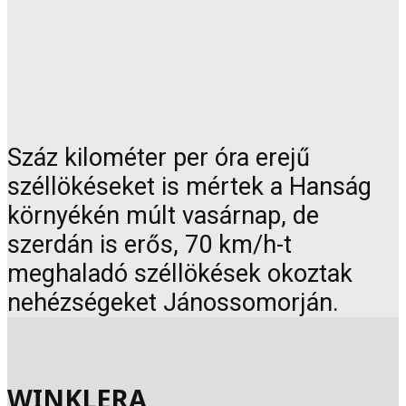
Száz kilométer per óra erejű
széllökéseket is mértek a Hanság
környékén múlt vasárnap, de
szerdán is erős, 70 km/h-t
meghaladó széllökések okoztak
nehézségeket Jánossomorján.
WINKLERA