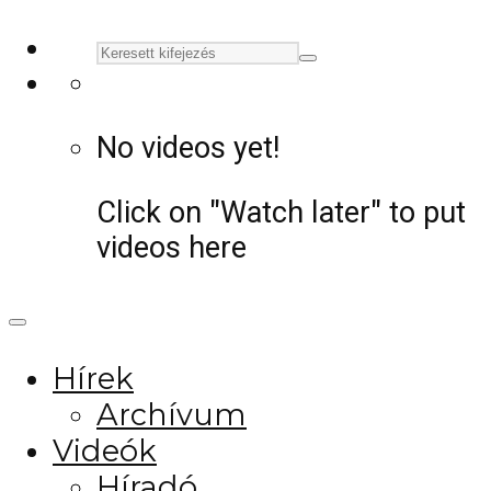
No videos yet!
Click on "Watch later" to put
videos here
Hírek
Archívum
Videók
Híradó