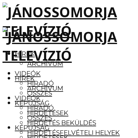
HÍREK
ARCHÍVUM
VIDEÓK
HÍREK
HÍRADÓ
ARCHÍVUM
ÖSSZES
VIDEÓK
KÉPÚJSÁG
HÍRADÓ
HIRDETÉSEK
ÖSSZES
HIRDETÉS BEKÜLDÉS
KÉPÚJSÁG
HIRDETÉSFELVÉTELI HELYEK
HIRDETÉSEK