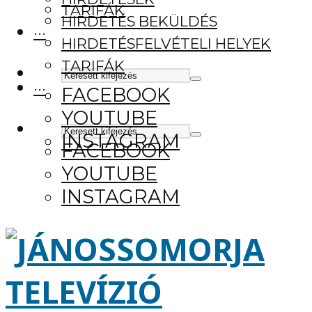
TARIFÁK
HIRDETÉS BEKÜLDÉS
···
HIRDETÉSFELVÉTELI HELYEK
TARIFÁK
···
FACEBOOK
YOUTUBE
INSTAGRAM
FACEBOOK
YOUTUBE
INSTAGRAM