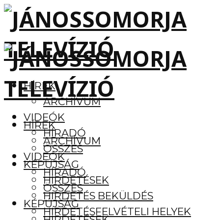
HÍREK
ARCHÍVUM
VIDEÓK
HÍREK
HÍRADÓ
ARCHÍVUM
ÖSSZES
VIDEÓK
KÉPÚJSÁG
HÍRADÓ
HIRDETÉSEK
ÖSSZES
HIRDETÉS BEKÜLDÉS
KÉPÚJSÁG
HIRDETÉSFELVÉTELI HELYEK
HIRDETÉSEK