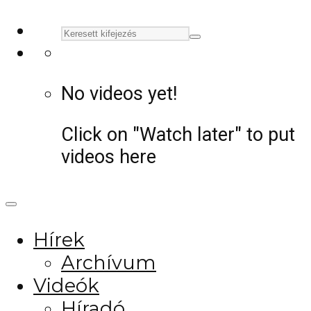
No videos yet!
Click on "Watch later" to put
videos here
Hírek
Archívum
Videók
Híradó