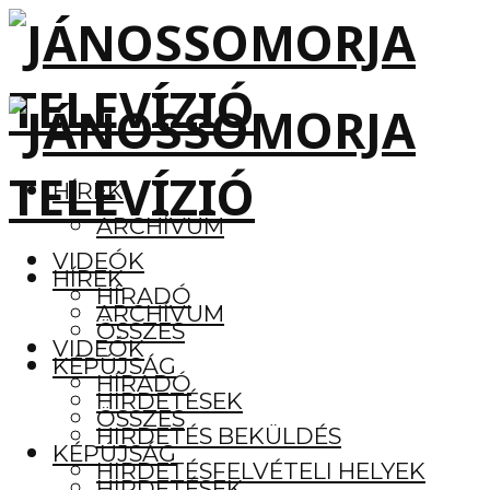
HÍREK
ARCHÍVUM
VIDEÓK
HÍREK
HÍRADÓ
ARCHÍVUM
ÖSSZES
VIDEÓK
KÉPÚJSÁG
HÍRADÓ
HIRDETÉSEK
ÖSSZES
HIRDETÉS BEKÜLDÉS
KÉPÚJSÁG
HIRDETÉSFELVÉTELI HELYEK
HIRDETÉSEK