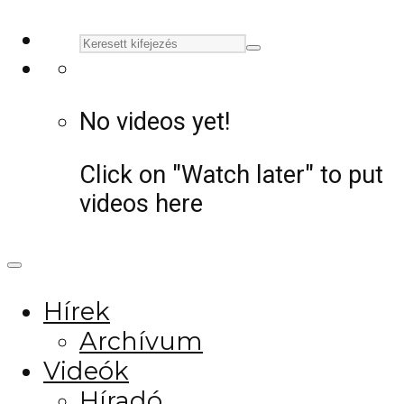
No videos yet!
Click on "Watch later" to put
videos here
Hírek
Archívum
Videók
Híradó