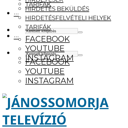
TARIFÁK
HIRDETÉS BEKÜLDÉS
···
HIRDETÉSFELVÉTELI HELYEK
TARIFÁK
···
FACEBOOK
YOUTUBE
INSTAGRAM
FACEBOOK
YOUTUBE
INSTAGRAM