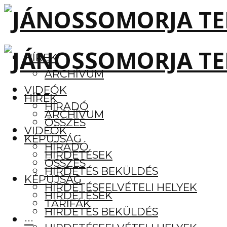
HÍREK
ARCHÍVUM
VIDEÓK
HÍREK
HÍRADÓ
ARCHÍVUM
ÖSSZES
VIDEÓK
KÉPÚJSÁG
HÍRADÓ
HIRDETÉSEK
ÖSSZES
HIRDETÉS BEKÜLDÉS
KÉPÚJSÁG
HIRDETÉSFELVÉTELI HELYEK
HIRDETÉSEK
TARIFÁK
HIRDETÉS BEKÜLDÉS
···