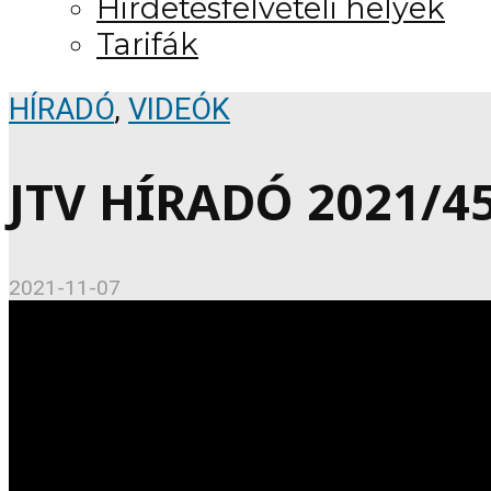
Hirdetésfelvételi helyek
Tarifák
HÍRADÓ
,
VIDEÓK
JTV HÍRADÓ 2021/4
2021-11-07