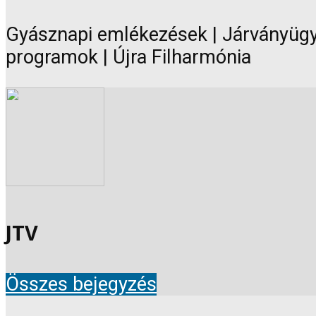
Gyásznapi emlékezések | Járványügyi
programok | Újra Filharmónia
JTV
Összes bejegyzés