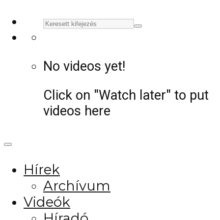
No videos yet!
Click on "Watch later" to put
videos here
Hírek
Archívum
Videók
Híradó