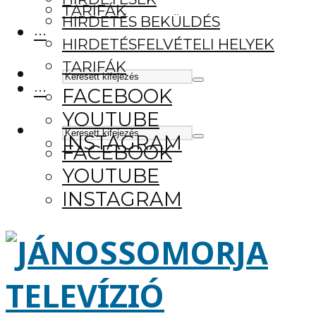
TARIFÁK
HIRDETÉS BEKÜLDÉS
···
HIRDETÉSFELVÉTELI HELYEK
TARIFÁK
···
FACEBOOK
YOUTUBE
INSTAGRAM
FACEBOOK
YOUTUBE
INSTAGRAM