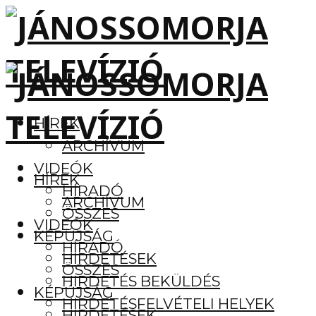
HÍREK
ARCHÍVUM
VIDEÓK
HÍREK
HÍRADÓ
ARCHÍVUM
ÖSSZES
VIDEÓK
KÉPÚJSÁG
HÍRADÓ
HIRDETÉSEK
ÖSSZES
HIRDETÉS BEKÜLDÉS
KÉPÚJSÁG
HIRDETÉSFELVÉTELI HELYEK
HIRDETÉSEK