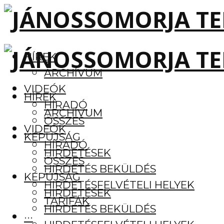
HÍREK
ARCHÍVUM
VIDEÓK
HÍREK
HÍRADÓ
ARCHÍVUM
ÖSSZES
VIDEÓK
KÉPÚJSÁG
HÍRADÓ
HIRDETÉSEK
ÖSSZES
HIRDETÉS BEKÜLDÉS
KÉPÚJSÁG
HIRDETÉSFELVÉTELI HELYEK
HIRDETÉSEK
TARIFÁK
HIRDETÉS BEKÜLDÉS
···