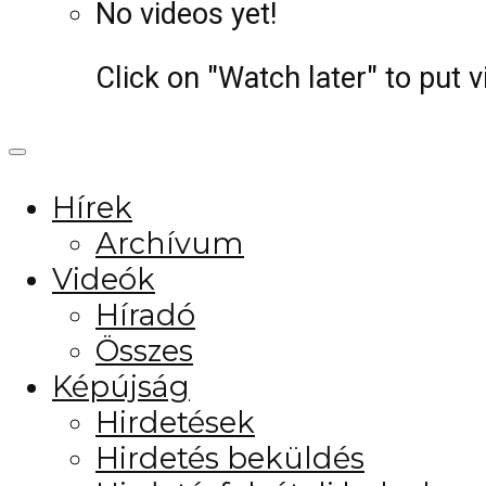
No videos yet!
Click on "Watch later" to put 
Hírek
Archívum
Videók
Híradó
Összes
Képújság
Hirdetések
Hirdetés beküldés