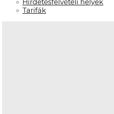
Hirdetésfelvételi helyek
Tarifák