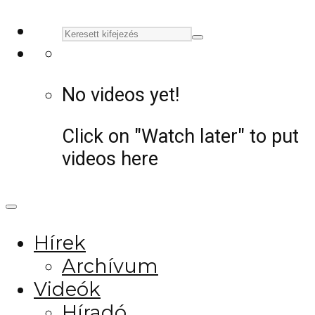
No videos yet!
Click on "Watch later" to put
videos here
Hírek
Archívum
Videók
Híradó