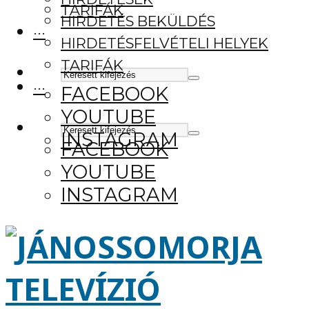
TARIFÁK
HIRDETÉS BEKÜLDÉS
···
HIRDETÉSFELVÉTELI HELYEK
TARIFÁK
···
FACEBOOK
YOUTUBE
INSTAGRAM
FACEBOOK
YOUTUBE
INSTAGRAM