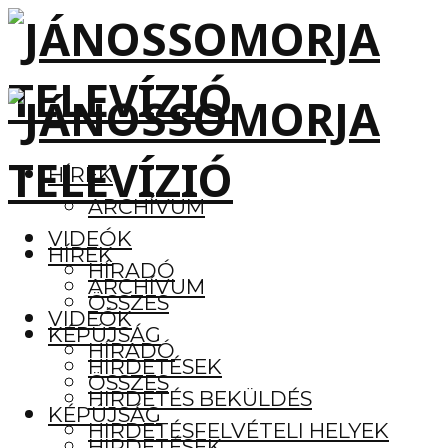
HÍREK
ARCHÍVUM
VIDEÓK
HÍREK
HÍRADÓ
ARCHÍVUM
ÖSSZES
VIDEÓK
KÉPÚJSÁG
HÍRADÓ
HIRDETÉSEK
ÖSSZES
HIRDETÉS BEKÜLDÉS
KÉPÚJSÁG
HIRDETÉSFELVÉTELI HELYEK
HIRDETÉSEK