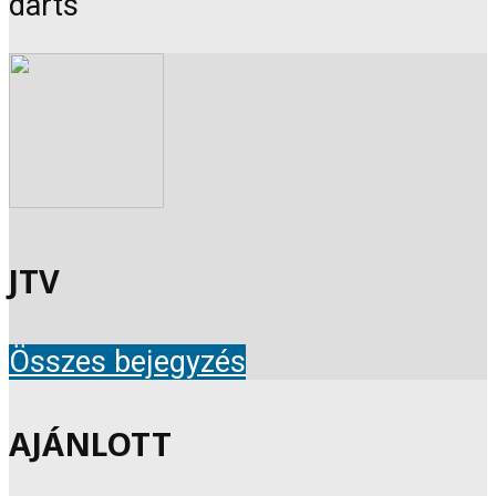
darts
JTV
Összes bejegyzés
AJÁNLOTT