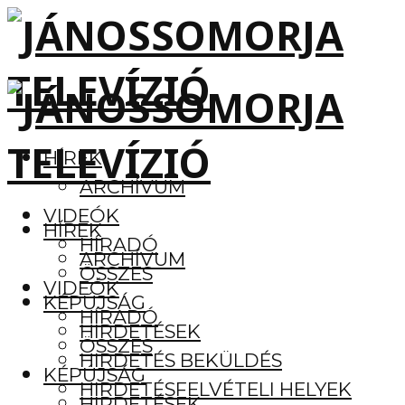
HÍREK
ARCHÍVUM
VIDEÓK
HÍREK
HÍRADÓ
ARCHÍVUM
ÖSSZES
VIDEÓK
KÉPÚJSÁG
HÍRADÓ
HIRDETÉSEK
ÖSSZES
HIRDETÉS BEKÜLDÉS
KÉPÚJSÁG
HIRDETÉSFELVÉTELI HELYEK
HIRDETÉSEK