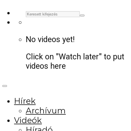
No videos yet!
Click on "Watch later" to put
videos here
Hírek
Archívum
Videók
Híradó