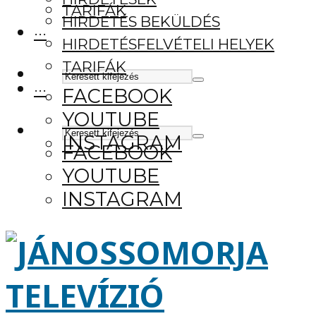
TARIFÁK
HIRDETÉS BEKÜLDÉS
···
HIRDETÉSFELVÉTELI HELYEK
TARIFÁK
···
FACEBOOK
YOUTUBE
INSTAGRAM
FACEBOOK
YOUTUBE
INSTAGRAM