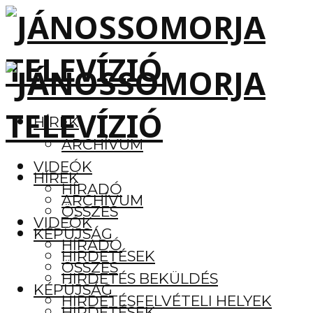
HÍREK
ARCHÍVUM
VIDEÓK
HÍREK
HÍRADÓ
ARCHÍVUM
ÖSSZES
VIDEÓK
KÉPÚJSÁG
HÍRADÓ
HIRDETÉSEK
ÖSSZES
HIRDETÉS BEKÜLDÉS
KÉPÚJSÁG
HIRDETÉSFELVÉTELI HELYEK
HIRDETÉSEK