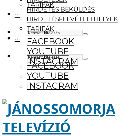
TARIFÁK
HIRDETÉS BEKÜLDÉS
···
HIRDETÉSFELVÉTELI HELYEK
TARIFÁK
···
FACEBOOK
YOUTUBE
INSTAGRAM
FACEBOOK
YOUTUBE
INSTAGRAM