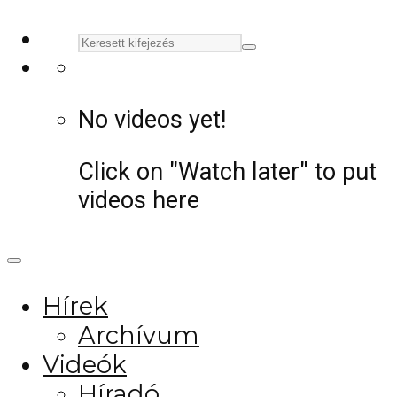
No videos yet!
Click on "Watch later" to put
videos here
Hírek
Archívum
Videók
Híradó