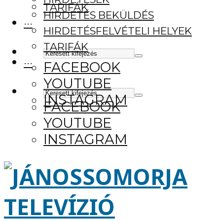
TARIFÁK
HIRDETÉS BEKÜLDÉS
···
HIRDETÉSFELVÉTELI HELYEK
TARIFÁK
···
FACEBOOK
YOUTUBE
INSTAGRAM
FACEBOOK
YOUTUBE
INSTAGRAM