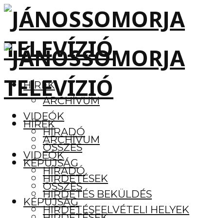
HÍREK
ARCHÍVUM
VIDEÓK
HÍREK
HÍRADÓ
ARCHÍVUM
ÖSSZES
VIDEÓK
KÉPÚJSÁG
HÍRADÓ
HIRDETÉSEK
ÖSSZES
HIRDETÉS BEKÜLDÉS
KÉPÚJSÁG
HIRDETÉSFELVÉTELI HELYEK
HIRDETÉSEK