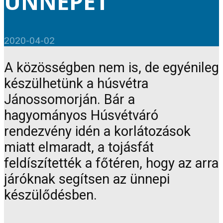
ÜNNEPET
2020-04-02
A közösségben nem is, de egyénileg
készülhetünk a húsvétra
Jánossomorján. Bár a
hagyományos Húsvétváró
rendezvény idén a korlátozások
miatt elmaradt, a tojásfát
feldíszítették a főtéren, hogy az arra
járóknak segítsen az ünnepi
készülődésben.