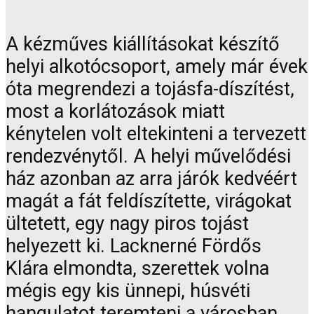
A kézműves kiállításokat készítő
helyi alkotócsoport, amely már évek
óta megrendezi a tojásfa-díszítést,
most a korlátozások miatt
kénytelen volt eltekinteni a tervezett
rendezvénytől. A helyi művelődési
ház azonban az arra járók kedvéért
magát a fát feldíszítette, virágokat
ültetett, egy nagy piros tojást
helyezett ki. Lacknerné Fördős
Klára elmondta, szerettek volna
mégis egy kis ünnepi, húsvéti
hangulatot teremteni a városban,