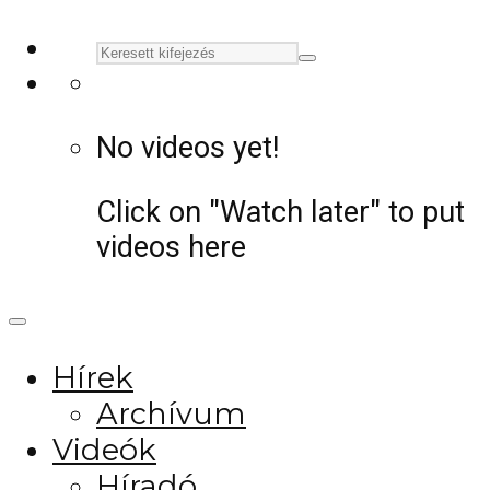
No videos yet!
Click on "Watch later" to put
videos here
Hírek
Archívum
Videók
Híradó