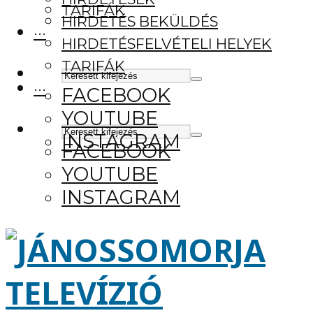
TARIFÁK
HIRDETÉS BEKÜLDÉS
···
HIRDETÉSFELVÉTELI HELYEK
TARIFÁK
···
FACEBOOK
YOUTUBE
INSTAGRAM
FACEBOOK
YOUTUBE
INSTAGRAM