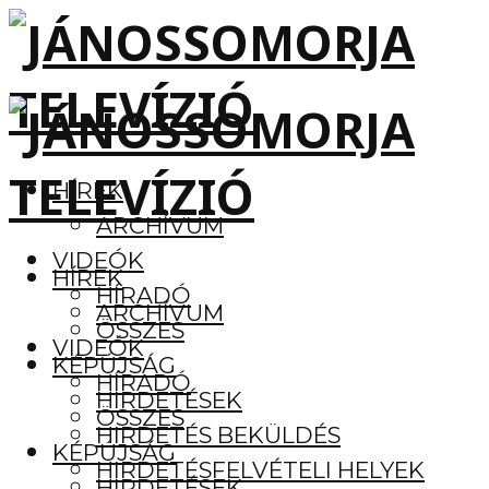
HÍREK
ARCHÍVUM
VIDEÓK
HÍREK
HÍRADÓ
ARCHÍVUM
ÖSSZES
VIDEÓK
KÉPÚJSÁG
HÍRADÓ
HIRDETÉSEK
ÖSSZES
HIRDETÉS BEKÜLDÉS
KÉPÚJSÁG
HIRDETÉSFELVÉTELI HELYEK
HIRDETÉSEK