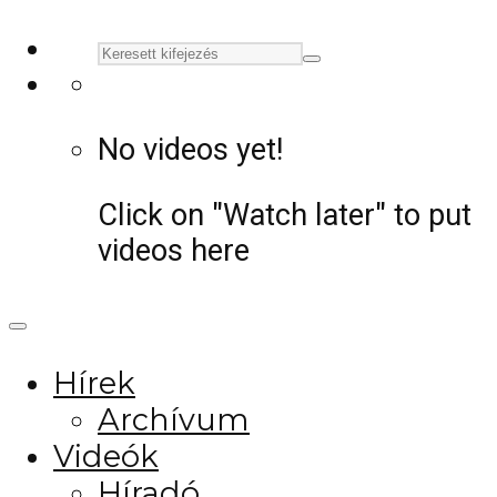
No videos yet!
Click on "Watch later" to put
videos here
Hírek
Archívum
Videók
Híradó