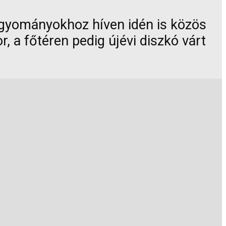
hagyományokhoz híven idén is közös
, a főtéren pedig újévi diszkó várt