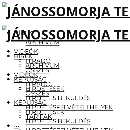
HÍREK
ARCHÍVUM
VIDEÓK
HÍREK
HÍRADÓ
ARCHÍVUM
ÖSSZES
VIDEÓK
KÉPÚJSÁG
HÍRADÓ
HIRDETÉSEK
ÖSSZES
HIRDETÉS BEKÜLDÉS
KÉPÚJSÁG
HIRDETÉSFELVÉTELI HELYEK
HIRDETÉSEK
TARIFÁK
HIRDETÉS BEKÜLDÉS
···