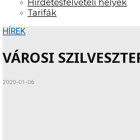
Hirdetésfelvételi helyek
Tarifák
HÍREK
VÁROSI SZILVESZTE
2020-01-06