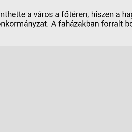
önthette a város a főtéren, hiszen a 
nkormányzat. A faházakban forralt bor