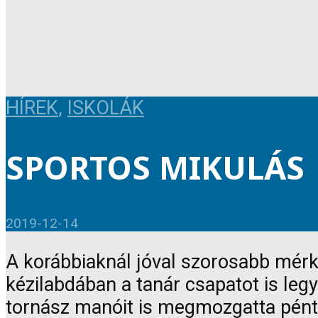
HÍREK
,
ISKOLÁK
SPORTOS MIKULÁS
2019-12-14
A korábbiaknál jóval szorosabb mérkő
kézilabdában a tanár csapatot is le
tornász manóit is megmozgatta pént