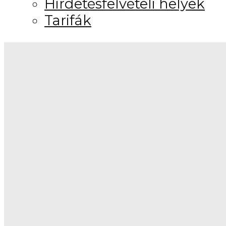
Hirdetésfelvételi helyek
Tarifák