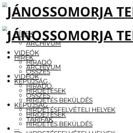
HÍREK
ARCHÍVUM
VIDEÓK
HÍREK
HÍRADÓ
ARCHÍVUM
ÖSSZES
VIDEÓK
KÉPÚJSÁG
HÍRADÓ
HIRDETÉSEK
ÖSSZES
HIRDETÉS BEKÜLDÉS
KÉPÚJSÁG
HIRDETÉSFELVÉTELI HELYEK
HIRDETÉSEK
TARIFÁK
HIRDETÉS BEKÜLDÉS
···