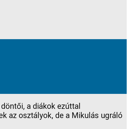
döntői, a diákok ezúttal
k az osztályok, de a Mikulás ugráló