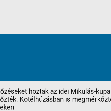
zéseket hoztak az idei Mikulás-kupa 
győzték. Kötélhúzásban is megmérkőzte
eken.