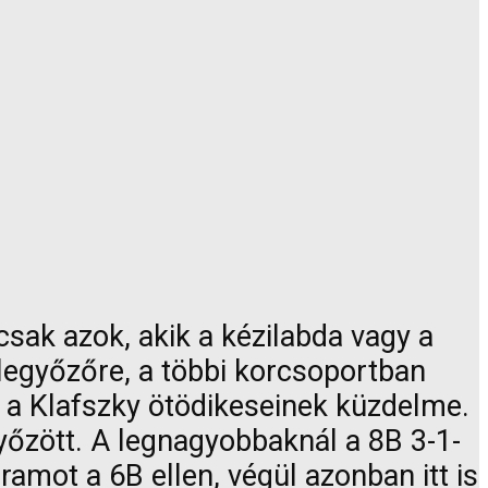
sak azok, akik a kézilabda vagy a
 legyőzőre, a többi korcsoportban
 a Klafszky ötödikeseinek küzdelme.
győzött. A legnagyobbaknál a 8B 3-1-
iramot a 6B ellen, végül azonban itt is