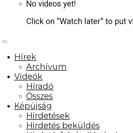
No videos yet!
Click on "Watch later" to put 
Hírek
Archívum
Videók
Híradó
Összes
Képújság
Hirdetések
Hirdetés beküldés